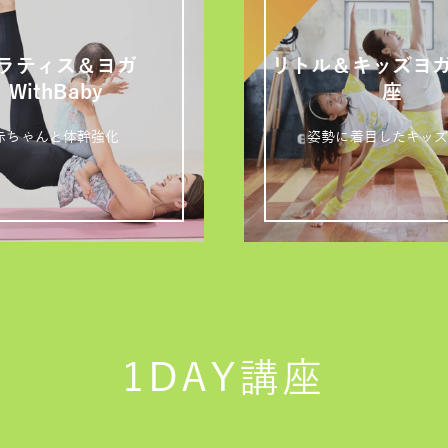
ラティス＆ヨガ
リトル＆キッズヨ
WithBaby
座
赤ちゃんと体幹強化
姿勢に着目したキッ
1DAY講座