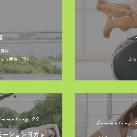
座
格講座
ティ～産後」可能
赤ち
ommuting 04
Commuting 
モーションヨガ®