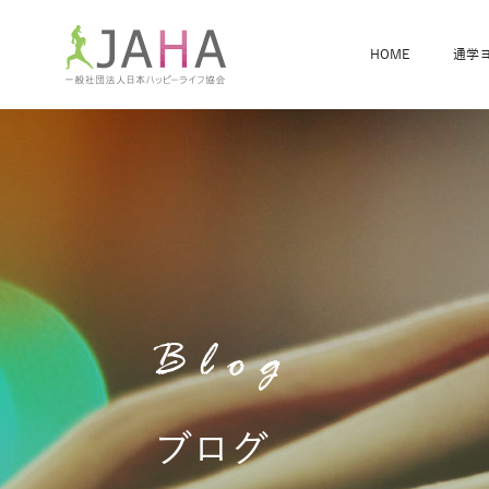
HOME
通学
骨盤スリムヨガ
ベビママヨガ
全米ヨガRYT200
®
ヨガレッスンカレンダー
骨盤スリムヨガ®通信
JAHA資格講座一覧
JAHAについて
JAHAヨガスタ
オンラインヨガ
ベビママヨガW
卒業生の声
Blog
ブログ