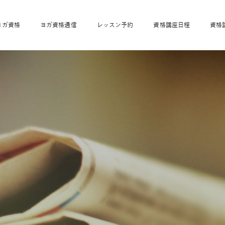
ヨガ資格
ヨガ資格通信
レッスン予約
資格講座日程
資格
開業サポート
全米ヨガRYT200
妊活ヨガ
JAHAnavi
骨盤スリムヨガ®通
マタニティヨガ
トップメインに戻る
ベビーヨガ＆ママヨ
産後ヨガ
リトル＆キッズヨガ
ベビママヨガ
キッズヨガ
エモーションヨガ®
キッズヨガ
美ママピラティ
エモーションヨ
ベビーマッサー
ス
ガ®
ジ
ベビーマッサージ通
ベビーチャクラマッ
美ママピラティス通
ジオ概要
詳細
通信
ベビー「ピラティス＆ヨガ」W通信
出張ヨガ・オフィスヨガ
養成講座お申込み
直営校ブログ
リトル＆