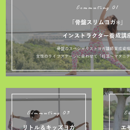
Commuting 01
「骨盤スリムヨガ®」
インストラクター養成講
骨盤のスペシャリストヨガ講師育成資
女性のライフステージに合わせて「妊活～マタニ
Commuting 03
C
リトル＆キッズヨガ
エ