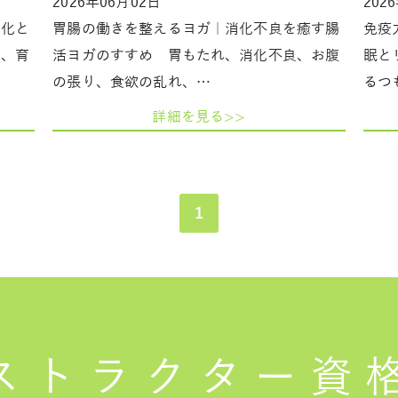
2026年06月02日
202
変化と
胃腸の働きを整えるヨガ｜消化不良を癒す腸
免疫
は、育
活ヨガのすすめ 胃もたれ、消化不良、お腹
眠と
の張り、食欲の乱れ、…
るつ
詳細を見る>>
1
ストラクター
資