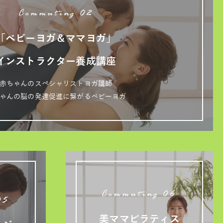
Commuting 02
「ベビーヨガ＆ママヨガ」
インストラクター養成講座
赤ちゃんのスペシャリストヨガ講師
ゃんの脳の発達促進に繋がるベビーヨガ
Commuting 06
05
美ママピラティス