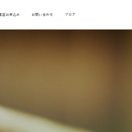
講座お申込み
お問い合わせ
ブログ
フローヨガ1DAY講座
toysrus無料体験会
JAHA資格講座一覧
学
ベビママピラティス1DAY講座
babypark無料体験会
ヨガ資格講座価格の一覧表
ガ通学
ヨガ資格講座価格の一覧表
アクサ生命無料体験会
卒業生の声
通学
JAHAnavi Lesson
オンライン講座
通学
学
サージ
学
キッズヨガ通信