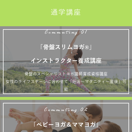
通学講座
Commuting 01
「骨盤スリムヨガ®」
インストラクター養成講座
骨盤のスペシャリストヨガ講師育成資格講座
女性のライフステージに合わせて「妊活～マタニティ～産後」可
能
Commuting 02
「ベビーヨガ＆ママヨガ」