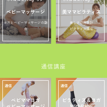
Commuting 05
Commuting 06
ベビーマッサージ
美ママピラティス
ヨガとベビーマッサージの融
美しさの再設計
合
ピラティス講座
通信講座
ベビママヨガ
ピラティス＆ヨガ
ベビーマッサージ
WithBaby