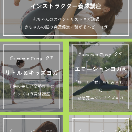
インストラクター養成講座
赤ちゃんのスペシャリストヨガ講師
赤ちゃんの脳の発達促進に繋がるベビーヨガ
Commuting 04
Commuting 03
エモーションヨガ®
リトル＆キッズヨガ
「静」と「動」を組み合わせ
子供の美しい姿勢作りの
た
キッズヨガ資格講座
新感覚エクササイズヨガ