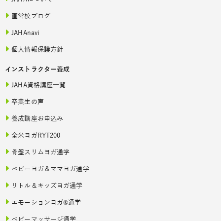
直営校ブログ
JAHAnavi
個人情報保護方針
インストラクター養成
JAHA資格講座一覧
卒業生の声
養成講座お申込み
全米ヨガRYT200
骨盤スリムヨガ通学
ベビーヨガ＆ママヨガ通学
リトル＆キッズヨガ通学
エモーションヨガ®通学
ベビーマッサージ通学