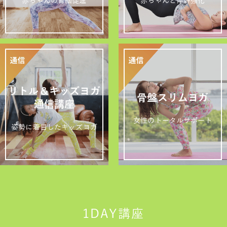
赤ちゃんの育脳促進
赤ちゃんと体幹強化
リトル＆キッズヨガ
骨盤スリムヨガ
通信講座
女性のトータルサポート
姿勢に着目したキッズヨガ
1DAY講座