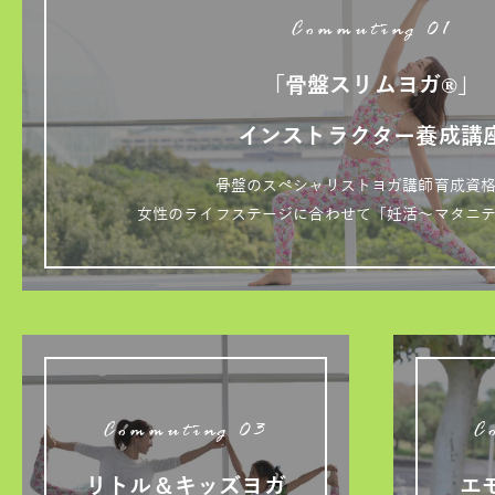
Commuting 01
「骨盤スリムヨガ®」
インストラクター養成講
骨盤のスペシャリストヨガ講師育成資
女性のライフステージに合わせて「妊活～マタニ
Commuting 03
C
リトル＆キッズヨガ
エ