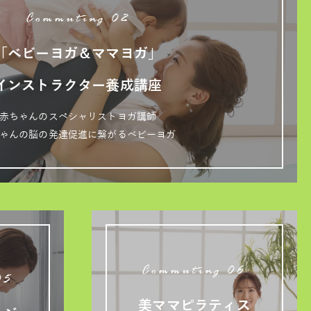
Commuting 02
「ベビーヨガ＆ママヨガ」
インストラクター養成講座
赤ちゃんのスペシャリストヨガ講師
ゃんの脳の発達促進に繋がるベビーヨガ
Commuting 06
05
美ママピラティス