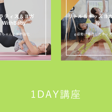
ラティス＆ヨガ
リトル＆キッズヨ
WithBaby
座
赤ちゃんと体幹強化
姿勢に着目したキッ
1DAY講座