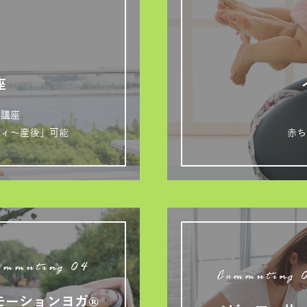
座
格講座
ティ～産後」可能
赤ち
ommuting 04
Commuting 
モーションヨガ®