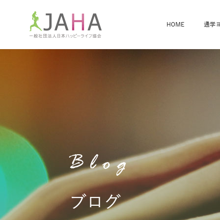
HOME
通学
骨盤スリムヨガ
ベビママヨガ
全米ヨガRYT200
®
ヨガレッスンカレンダー
骨盤スリムヨガ®通信
JAHA資格講座一覧
JAHAについて
JAHAヨガスタ
オンラインヨガ
ベビママヨガW
卒業生の声
Blog
ブログ