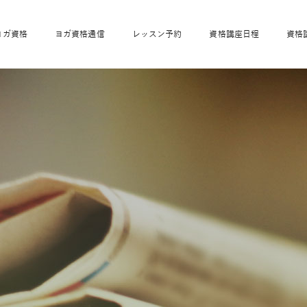
ヨガ資格
ヨガ資格通信
レッスン予約
資格講座日程
資格
開業サポート
全米ヨガRYT200
妊活ヨガ
JAHAnavi
骨盤スリムヨガ®通
マタニティヨガ
トップメインに戻る
ベビーヨガ＆ママヨ
産後ヨガ
リトル＆キッズヨガ
ベビママヨガ
キッズヨガ
エモーションヨガ®
キッズヨガ
美ママピラティ
エモーションヨ
ベビーマッサー
ス
ガ®
ジ
ベビーマッサージ通
ベビーチャクラマッ
美ママピラティス通
ジオ概要
詳細
通信
ベビー「ピラティス＆ヨガ」W通信
出張ヨガ・オフィスヨガ
養成講座お申込み
直営校ブログ
リトル＆