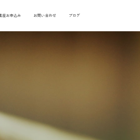
講座お申込み
お問い合わせ
ブログ
フローヨガ1DAY講座
toysrus無料体験会
JAHA資格講座一覧
学
ベビママピラティス1DAY講座
babypark無料体験会
ヨガ資格講座価格の一覧表
ガ通学
ヨガ資格講座価格の一覧表
アクサ生命無料体験会
卒業生の声
通学
JAHAnavi Lesson
オンライン講座
通学
学
サージ
学
キッズヨガ通信