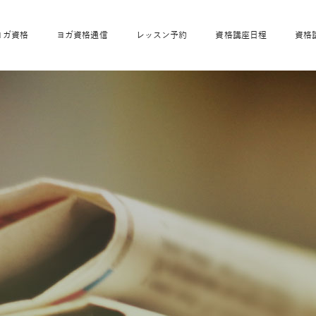
ヨガ資格
ヨガ資格通信
レッスン予約
資格講座日程
資格
開業サポート
全米ヨガRYT200
妊活ヨガ
JAHAnavi
骨盤スリムヨガ®通
マタニティヨガ
トップメインに戻る
ベビーヨガ＆ママヨ
産後ヨガ
リトル＆キッズヨガ
ベビママヨガ
キッズヨガ
エモーションヨガ®
キッズヨガ
美ママピラティ
エモーションヨ
ベビーマッサー
ス
ガ®
ジ
ベビーマッサージ通
ベビーチャクラマッ
美ママピラティス通
ジオ概要
詳細
通信
ベビー「ピラティス＆ヨガ」W通信
出張ヨガ・オフィスヨガ
養成講座お申込み
直営校ブログ
リトル＆