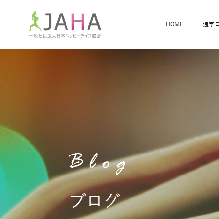
HOME
通学
骨盤スリムヨガ
ベビママヨガ
全米ヨガRYT200
®
ヨガレッスンカレンダー
骨盤スリムヨガ®通信
JAHA資格講座一覧
JAHAについて
JAHAヨガスタ
オンラインヨガ
ベビママヨガW
卒業生の声
Blog
ブログ