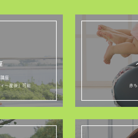
座
格講座
ティ～産後」可能
赤ち