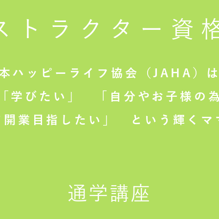
ストラクター
資
本ハッピーライフ協会（JAHA）
「学びたい」
「自分やお子様の為
て開業目指したい」
という輝くマ
通学講座