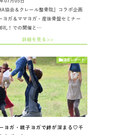
8年07月05日
AHA協会＆クレール整骨院』コラボ企画
ーヨガ＆ママヨガ・産後骨盤セミナー
御礼！での開催と…
詳細を見る>>
講座レポート
ーヨガ・親子ヨガで絆が深まる♡千