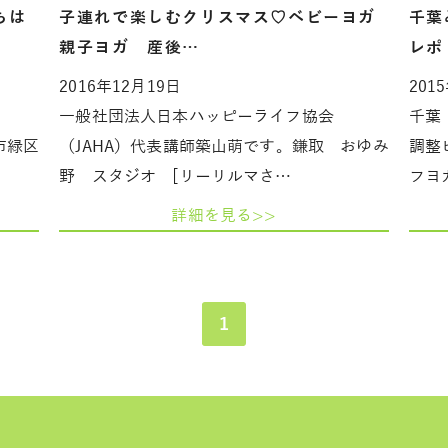
ちは
子連れで楽しむクリスマス♡ベビーヨガ
千葉
親子ヨガ 産後…
レポ
2016年12月19日
201
一般社団法人日本ハッピーライフ協会
千葉
市緑区
（JAHA）代表講師築山萌です。鎌取 おゆみ
調整
野 スタジオ [リーリルマさ…
フヨ
詳細を見る>>
1