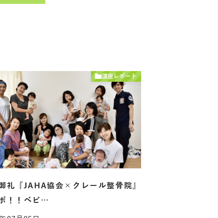
講座レポート
御礼『JAHA協会×クレール整骨院』
ボ！！ベビ…