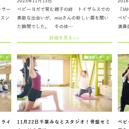
2023年11月13日
201
ッサー
ベビーヨガで育む親子の絆 トイザらスでの
『J
ッスン
素敵な出会いが、mioさんの新しい扉を開い
ベビ
た瞬間でした。 その体…
満員
詳細を見る>>
ポート
講座レポート
ーライ
11月22日千葉みなとスタジオ！骨盤セミ
ベビ