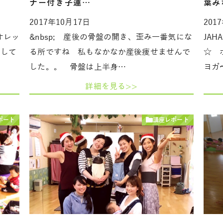
ナー付き子連…
葉み
2017年10月17日
201
オレッ
&nbsp; 産後の骨盤の開き、歪み一番気にな
JA
まして
る所ですね 私もなかなか産後痩せませんで
☆ 
した。。 骨盤は上半身…
ヨガ
詳細を見る>>
ポート
講座レポート