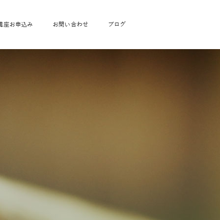
講座お申込み
お問い合わせ
ブログ
フローヨガ1DAY講座
toysrus無料体験会
JAHA資格講座一覧
学
ベビママピラティス1DAY講座
babypark無料体験会
ヨガ資格講座価格の一覧表
ガ通学
ヨガ資格講座価格の一覧表
アクサ生命無料体験会
卒業生の声
通学
JAHAnavi Lesson
オンライン講座
通学
学
サージ
学
キッズヨガ通信