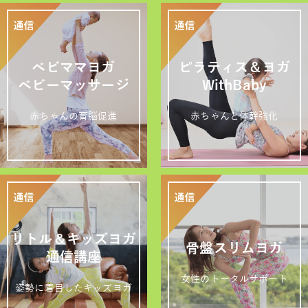
ベビママヨガ
ピラティス＆ヨガ
ベビーマッサージ
WithBaby
赤ちゃんの育脳促進
赤ちゃんと体幹強化
リトル＆キッズヨガ
骨盤スリムヨガ
通信講座
女性のトータルサポート
姿勢に着目したキッズヨガ