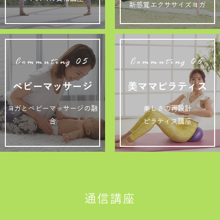
新感覚エクササイズヨガ
Commuting 05
Commuting 06
ベビーマッサージ
美ママピラティス
ヨガとベビーマッサージの融
美しさの再設計
合
ピラティス講座
通信講座