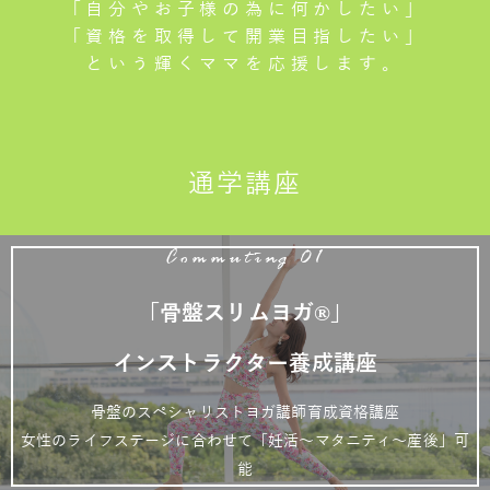
「自分やお子様の為に何かしたい」
「資格を取得して開業目指したい」
という輝くママを応援します。
通学講座
Commuting 01
「骨盤スリムヨガ®」
インストラクター養成講座
骨盤のスペシャリストヨガ講師育成資格講座
女性のライフステージに合わせて「妊活～マタニティ～産後」可
能