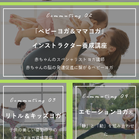
Commuting 02
「ベビーヨガ＆ママヨガ」
インストラクター養成講座
赤ちゃんのスペシャリストヨガ講師
赤ちゃんの脳の発達促進に繋がるベビーヨガ
Commuting 04
Commuting 03
エモーションヨガ®
リトル＆キッズヨガ
「静」と「動」を組み合わせ
子供の美しい姿勢作りの
た
キッズヨガ資格講座