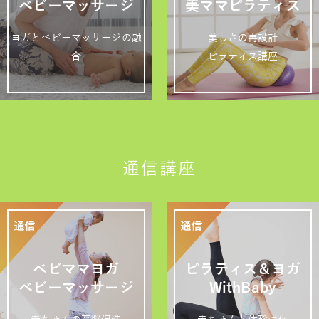
ベビーマッサージ
美ママピラティス
ヨガとベビーマッサージの融
美しさの再設計
合
ピラティス講座
通信講座
ベビママヨガ
ピラティス＆ヨガ
ベビーマッサージ
WithBaby