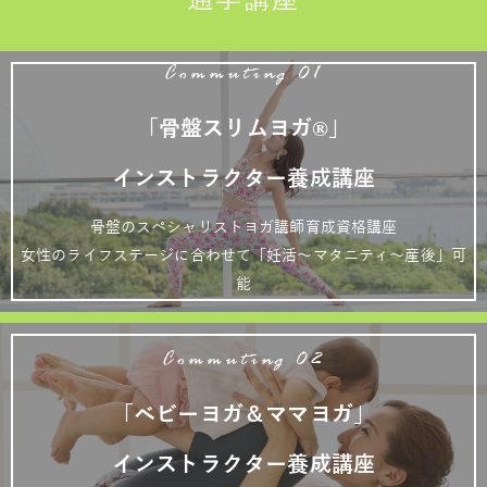
通学講座
Commuting 01
「骨盤スリムヨガ®」
インストラクター養成講座
骨盤のスペシャリストヨガ講師育成資格講座
女性のライフステージに合わせて「妊活～マタニティ～産後」可
能
Commuting 02
「ベビーヨガ＆ママヨガ」
インストラクター養成講座