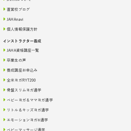
直営校ブログ
JAHAnavi
個人情報保護方針
インストラクター養成
JAHA資格講座一覧
卒業生の声
養成講座お申込み
全米ヨガRYT200
骨盤スリムヨガ通学
ベビーヨガ＆ママヨガ通学
リトル＆キッズヨガ通学
エモーションヨガ®通学
ベビーマッサージ通学