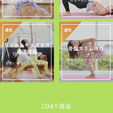
赤ちゃんの育脳促進
赤ちゃんと体幹強化
リトル＆キッズヨガ
骨盤スリムヨガ
通信講座
女性のトータルサポート
姿勢に着目したキッズヨガ
1DAY講座