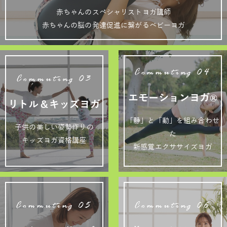
赤ちゃんのスペシャリストヨガ講師
赤ちゃんの脳の発達促進に繋がるベビーヨガ
Commuting 04
Commuting 03
エモーションヨガ®
リトル＆キッズヨガ
「静」と「動」を組み合わせ
子供の美しい姿勢作りの
た
キッズヨガ資格講座
新感覚エクササイズヨガ
Commuting 05
Commuting 06