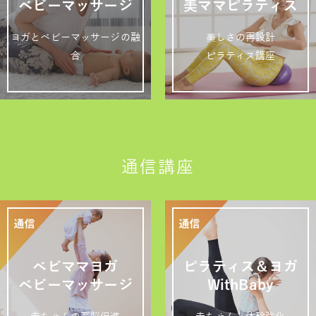
ベビーマッサージ
美ママピラティス
ヨガとベビーマッサージの融
美しさの再設計
合
ピラティス講座
通信講座
ベビママヨガ
ピラティス＆ヨガ
ベビーマッサージ
WithBaby