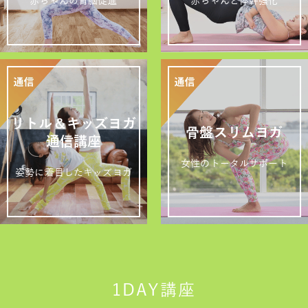
赤ちゃんの育脳促進
赤ちゃんと体幹強化
リトル＆キッズヨガ
骨盤スリムヨガ
通信講座
女性のトータルサポート
姿勢に着目したキッズヨガ
1DAY講座