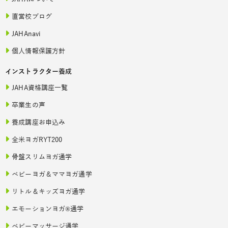
直営校ブログ
JAHAnavi
個人情報保護方針
インストラクター養成
JAHA資格講座一覧
卒業生の声
養成講座お申込み
全米ヨガRYT200
骨盤スリムヨガ通学
ベビーヨガ＆ママヨガ通学
リトル＆キッズヨガ通学
エモーションヨガ®通学
ベビーマッサージ通学