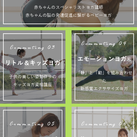
赤ちゃんのスペシャリストヨガ講師
赤ちゃんの脳の発達促進に繋がるベビーヨガ
Commuting 04
Commuting 03
エモーションヨガ®
リトル＆キッズヨガ
「静」と「動」を組み合わせ
子供の美しい姿勢作りの
た
キッズヨガ資格講座
新感覚エクササイズヨガ
Commuting 05
Commuting 06