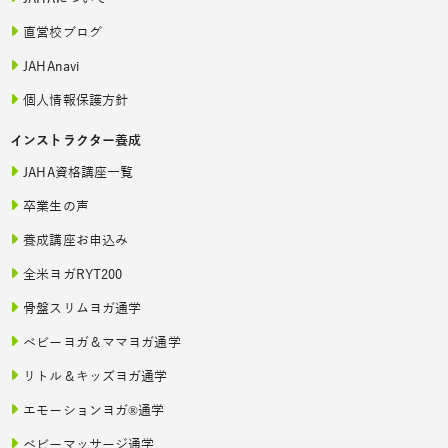
直営校ブログ
JAHAnavi
個人情報保護方針
インストラクター養成
JAHA資格講座一覧
卒業生の声
養成講座お申込み
全米ヨガRYT200
骨盤スリムヨガ通学
ベビーヨガ＆ママヨガ通学
リトル＆キッズヨガ通学
エモーションヨガ®通学
ベビーマッサージ通学