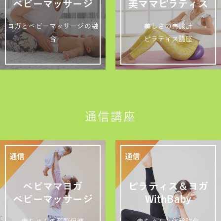
ベビーマッサージ
美ママピラティス
ヨガとベビーマッサージの融
美しさの再設計
合
ピラティス講座
通信講座
ベビママヨガ
ピラティス＆ヨガ
ベビーマッサージ
WithBaby