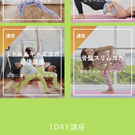
赤ちゃんの育脳促進
赤ちゃんと体幹強化
リトル＆キッズヨガ
骨盤スリムヨガ
通信講座
女性のトータルサポート
姿勢に着目したキッズヨガ
1DAY講座