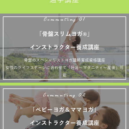
通学講座
Commuting 01
「骨盤スリムヨガ®」
インストラクター養成講座
骨盤のスペシャリストヨガ講師育成資格講座
女性のライフステージに合わせて「妊活～マタニティ～産後」可
能
Commuting 02
「ベビーヨガ＆ママヨガ」
インストラクター養成講座