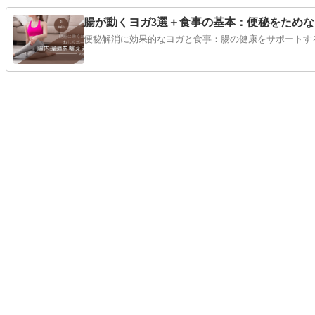
腸が動くヨガ3選＋食事の基本：便秘をため
便秘解消に効果的なヨガと食事：腸の健康をサポートす