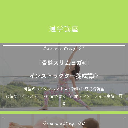
通学講座
Commuting 01
「骨盤スリムヨガ®」
インストラクター養成講座
骨盤のスペシャリストヨガ講師育成資格講座
女性のライフステージに合わせて「妊活～マタニティ～産後」可
能
Commuting 02