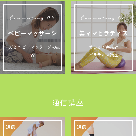
Commuting 05
Commuting 06
ベビーマッサージ
美ママピラティス
ヨガとベビーマッサージの融
美しさの再設計
合
ピラティス講座
通信講座