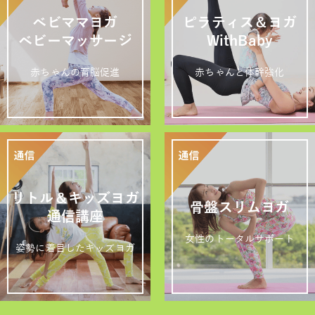
ベビママヨガ
ピラティス＆ヨガ
ベビーマッサージ
WithBaby
赤ちゃんの育脳促進
赤ちゃんと体幹強化
リトル＆キッズヨガ
骨盤スリムヨガ
通信講座
女性のトータルサポート
姿勢に着目したキッズヨガ