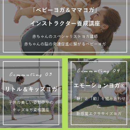
「ベビーヨガ＆ママヨガ」
インストラクター養成講座
赤ちゃんのスペシャリストヨガ講師
赤ちゃんの脳の発達促進に繋がるベビーヨガ
Commuting 04
Commuting 03
エモーションヨガ®
リトル＆キッズヨガ
「静」と「動」を組み合わせ
子供の美しい姿勢作りの
た
キッズヨガ資格講座
新感覚エクササイズヨガ